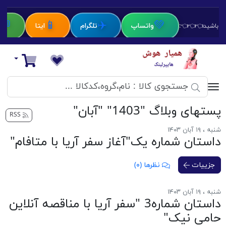
💬
📱
✈️
💚
واتساپ
تلگرام
ایتا
ب
باط باشید👈👈👈:
دستیار هوش مصنوعی
سبد خرید
پست‎های وبلاگ "1403" "آبان"
RSS
شنبه ، ۱۹ آبان ۱۴۰۳
داستان شماره یک"آغاز سفر آریا با متافام"
جزییات
نظرها (۰)
شنبه ، ۱۹ آبان ۱۴۰۳
داستان شماره3 "سفر آریا با مناقصه آنلاین
حامی نیک"