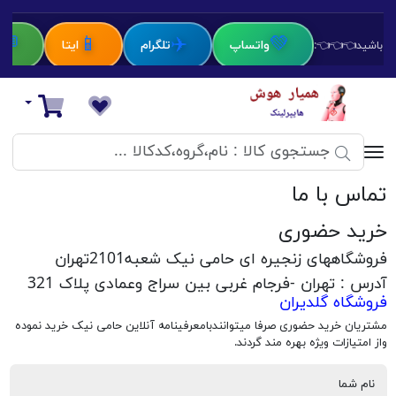
💬
📱
✈️
💚
واتساپ
تلگرام
ایتا
ب
اط باشید👈👈👈:
دستیار هوش مصنوعی
سبد خرید
تماس با ما
خرید حضوری‌
فروشگاههای زنجیره ای حامی نیک شعبه2101تهران
آدرس : تهران -فرجام غربی بین سراج وعمادی پلاک 321
فروشگاه گلدیران
مشتریان خرید حضوری صرفا میتوانندبامعرفینامه آنلاین حامی نیک خرید نموده
واز امتیازات ویژه بهره مند گردند.
نام شما