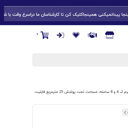
ا پیدانمیکنی همینجاکلیک کن تا کارشناسان ما دراسرع وقت با شما ارتباط
سبد خرید
فيلتراسيون 7 مرحله اي (پيش فيلتر، فيلتر هپا، فيلتر كربني ،UV، فتوكاتاليست، فيلتر فلزي شتاب دهنده الكترواستاتيك و يونايزر)، تايمر قابل تنظيم 2، 4 و 8 ساعته، مساحت تحت پوشش 25 مترمربع قابليت
د