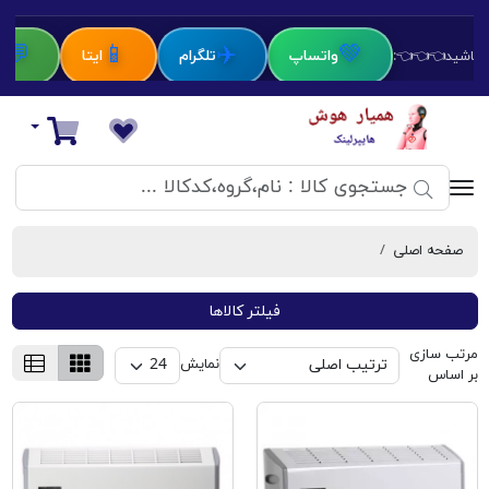
💬
📱
✈️
💚
واتساپ
تلگرام
ایتا
بل
ط باشید👈👈👈:
دستیار هوش مصنوعی
سبد خرید
صفحه اصلی
بخاری برقی
فیلتر کالاها
مرتب سازی
نمایش
بر اساس